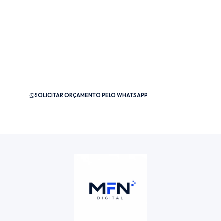
Mais clientes, mais vendas, mais
RESULTADOS!
Pronto para levar sua empresa para o próximo nível com
estratégias que realmente geram resultado? A
MFN Digital
está preparada para entender o seu negócio e criar uma
solução sob medida para atrair mais clientes, aumentar
suas vendas e fortalecer sua marca no digital.
SOLICITAR ORÇAMENTO PELO WHATSAPP