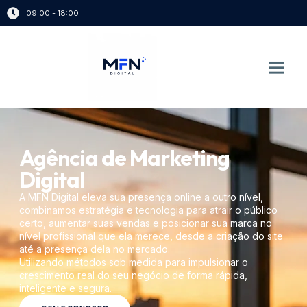
09:00 - 18:00
Agência de Marketing
Digital
A MFN Digital eleva sua presença online a outro nível,
combinamos estratégia e tecnologia para atrair o público
certo, aumentar suas vendas e posicionar sua marca no
nível profissional que ela merece, desde a criação do site
até a presença dela no mercado.
Utilizando métodos sob medida para impulsionar o
crescimento real do seu negócio de forma rápida,
inteligente e segura.